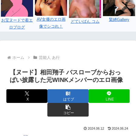
AV女優のエロ画
緊縛Gallery
お宝ヌードで着エ
どていばん.コム
像でシコれ！
ロブログ
ホーム
芸能人 あ行
【ヌード】相田翔子 バスローブからおっ
ぱい披露した元WINKメンバーのエロ画像
X
はてブ
LINE
コピー
2024.06.12
2024.06.24