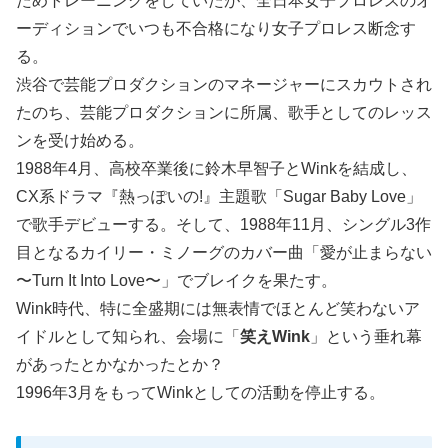
ためトレーニングをしていたが、全日本女子プロレスのオ
ーディションでいつも不合格になり女子プロレス断念す
る。
渋谷で芸能プロダクションのマネージャーにスカウトされ
たのち、芸能プロダクションに所属、歌手としてのレッス
ンを受け始める。
1988年4月、高校卒業後に鈴木早智子とWinkを結成し、
CX系ドラマ『熱っぽいの!』主題歌「Sugar Baby Love」
で歌手デビューする。そして、1988年11月、シングル3作
目となるカイリー・ミノーグのカバー曲「愛が止まらない
〜Turn It Into Love〜」でブレイクを果たす。
Wink時代、特に全盛期には無表情でほとんど笑わないア
イドルとして知られ、会場に「
笑えWink
」という垂れ幕
があったとかなかったとか？
1996年3月をもってWinkとしての活動を停止する。